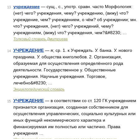
учреждение
— сущ., с., употр. сравн. часто Морфология:
13
(нет) чего? учреждения, чему? учреждению, (вижу) что?
учреждение, чем? учреждением, о чём? об учреждении; мн.
что? учреждения, (нет) чего? учреждений, чему?
учреждениям, (вижу) что? учреждения, чем?&#8230; …
Толковый словарь Дмитриева
УЧРЕЖДЕНИЕ
— я; ср. 1. к Учреждать. У. банка. У. нового
14
праздника. У. общества книголюбов. 2. Организация,
образуемая для осуществления определённого рода
деятельности. Государственное у. Общественные
учреждения. Научные учреждения. Торговое,
лечебно&#8230; …
Энциклопедический словарь
УЧРЕЖДЕНИЕ
— в соответствии со ст. 120 ГК учреждением
15
признается организация, созданная собственником для
осуществления управленческих, социально культурных или
иных функций некоммерческого характера и
финансируемая им полностью или частично. Права
учреждения …